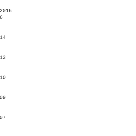
2016



14

13

10

09

07
