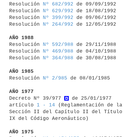
Resolución 
Nº 682/992
 de 09/09/1992

Resolución 
Nº 629/992
 de 18/08/1992

Resolución 
Nº 399/992
 de 09/06/1992

Resolución 
Nº 264/992
 de 12/05/1992

AÑO 1988

Resolución 
Nº 592/988
 de 29/11/1988

Resolución 
Nº 469/988
 de 04/10/1988

Resolución 
Nº 364/988
 de 30/08/1988

AÑO 1985

Resolución 
Nº 2/985
 de 08/01/1985

AÑO 1977

Decreto Nº 39/977 
 de 25/01/1977 
artículo 
1 - 14
 (Reglamentación de la 

Sección II del Capítulo II del Título 
IX del Código Aeronáutico)

AÑO 1975