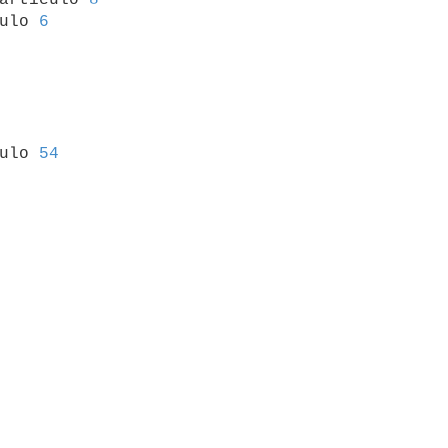
ulo 
6
culo 
54