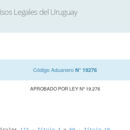
Código Aduanero
N° 19276
APROBADO POR LEY Nº 19.276
tículos 
172 - Título 3
 y 
60 - Título 10