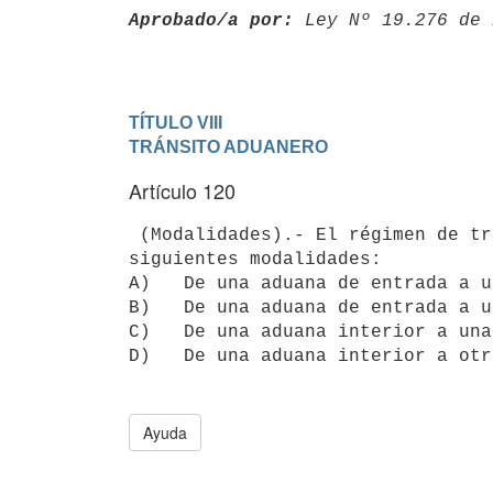
Aprobado/a por:
 Ley Nº 19.276 de 
TÍTULO VIII

TRÁNSITO ADUANERO
Artículo 120
 (Modalidades).- El régimen de tránsito aduanero puede presentar las

siguientes modalidades:

A)   De una aduana de entrada a u
B)   De una aduana de entrada a u
C)   De una aduana interior a una
Ayuda