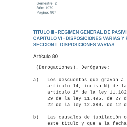
Semestre: 2
Año: 1979
Página: 967
TITULO III - REGIMEN GENERAL DE PASI
CAPITULO VI - DISPOSICIONES VARIAS Y
SECCION I - DISPOSICIONES VARIAS
Artículo 80
 (Derogaciones). Deróganse:

a)   Los descuentos que gravan a 
     artículo 14, inciso N) de la ley 7.818, de 6 de febrero de 1925;

     artículo 1º de la ley 11.182, de 18 de diciembre de 1948; artículo

     29 de la ley 11.496, de 27 de diciembre de 1950; y artículos 9º y

     22 de la ley 12.380, de 12 de febrero de 1957;

b)   Las causales de jubilación o
     este título y que a la fecha de su vigencia no se hubieran
