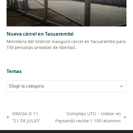
Nueva cárcel en Tacuarembó
Ministerio del Interior inauguró cárcel en Tacuarembó para
150 personas privadas de libertad.
Temas
Temas
DRAGA D 11
Complejo UTU – Udelar en
previous
next
“21 DE JULIO”
Paysandú recibe 1.100 alumnos
post:
post: