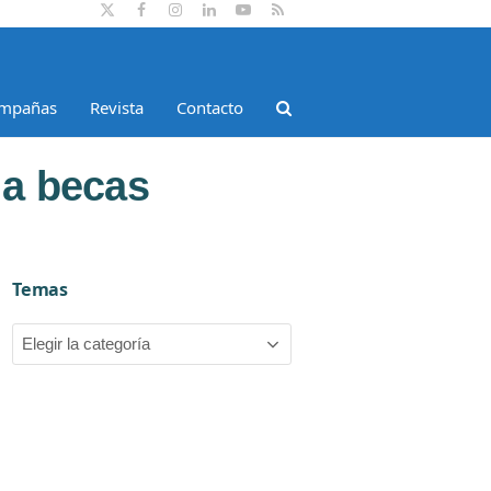
Twitter
Facebook
Instagram
LinkedIn
YouTube
RSS
mpañas
Revista
Contacto
 a becas
Temas
Temas