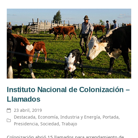
Instituto Nacional de Colonización –
Llamados
23 abril, 2019
Destacada
,
Economía
,
Industria y Energía
,
Portada
,
Presidencia
,
Sociedad
,
Trabajo
Colonización abrió 15 llamados para arrendamiento de