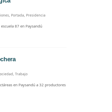
gica
ciones
,
Portada
,
Presidencia
 escuela 87 en Paysandú
echera
ociedad
,
Trabajo
hectáreas en Paysandú a 32 productores