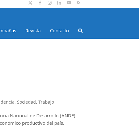
Twitter
Facebook
Instagram
LinkedIn
YouTube
RSS
mpañas
Revista
Contacto
idencia
,
Sociedad
,
Trabajo
encia Nacional de Desarrollo (ANDE)
 económico productivo del país.