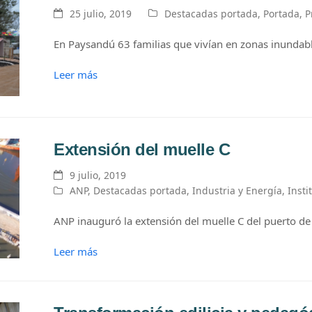
25 julio, 2019
Destacadas portada
,
Portada
,
P
En Paysandú 63 familias que vivían en zonas inundabl
Leer más
Extensión del muelle C
9 julio, 2019
ANP
,
Destacadas portada
,
Industria y Energía
,
Insti
ANP inauguró la extensión del muelle C del puerto d
Leer más