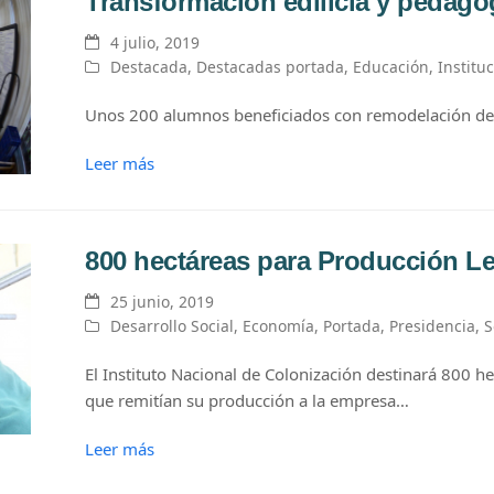
Transformación edilicia y pedagó
4 julio, 2019
Destacada
,
Destacadas portada
,
Educación
,
Institu
Unos 200 alumnos beneficiados con remodelación de
Leer más
800 hectáreas para Producción L
25 junio, 2019
Desarrollo Social
,
Economía
,
Portada
,
Presidencia
,
S
El Instituto Nacional de Colonización destinará 800 
que remitían su producción a la empresa…
Leer más