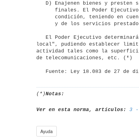
   D) Enajenen bienes y presten servicios exclusivamente a consumidores

      finales. El Poder Ejecutivo podrá establecer excepciones a esta

      condición, teniendo en cuenta la naturaleza de los bienes enajenados

      y de los servicios prestados.

   El Poder Ejecutivo determinará el alcance de los conceptos "reducida dimensión económica" y "pequeño 
local", pudiendo establecer limit
actividad tales como la superfici
de telecomunicaciones, etc. (*)

   Fuente: Ley 18.083 de 27 de 
(*)
Notas:
Ver en esta norma, artículos:
3 -
Ayuda