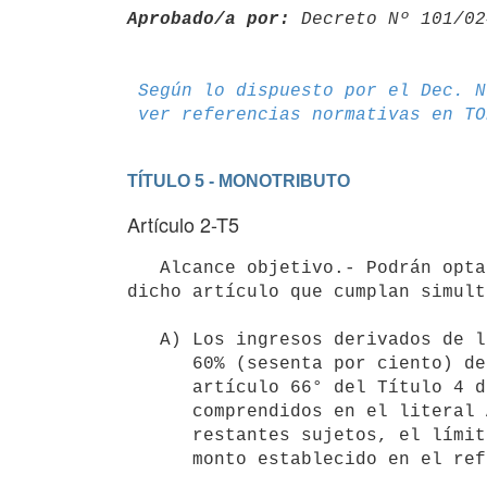
Aprobado/a por:
 Decreto Nº 101/02
Según lo dispuesto por el Dec. N
ver referencias normativas en TO
TÍTULO 5 - MONOTRIBUTO
Artículo 2-T5
   Alcance objetivo.- Podrán optar por el régimen a que refiere el artículo anterior los sujetos a que refiere 
dicho artículo que cumplan simult
   A) Los ingresos derivados de la actividad no superen en el ejercicio el

      60% (sesenta por ciento) del límite establecido en el literal E) del

      artículo 66° del Título 4 de este Texto Ordenado, para los sujetos

      comprendidos en el literal A) del artículo anterior. Para los

      restantes sujetos, el límite ascenderá al 100% (cien por ciento) del

      monto establecido en el referido literal.
