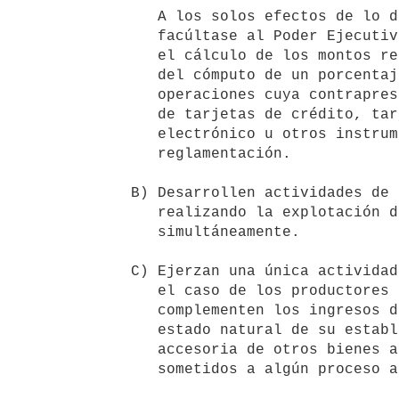
      A los solos efectos de lo dispuesto en el presente literal,

      facúltase al Poder Ejecutivo a establecer un régimen especial para

      el cálculo de los montos referidos en el inciso primero, a través

      del cómputo de un porcentaje de los ingresos que se originen en

      operaciones cuya contraprestación se realice mediante la utilización

      de tarjetas de crédito, tarjetas de débito, instrumentos de dinero

      electrónico u otros instrumentos análogos que establezca la

      reglamentación.

   B) Desarrollen actividades de reducida dimensión económica, no

      realizando la explotación de más de un puesto o de un pequeño local,

      simultáneamente.

   C) Ejerzan una única actividad sujeta a afiliación patronal; salvo en

      el caso de los productores rurales, en la hipótesis en que

      complementen los ingresos derivados de la producción de bienes en

      estado natural de su establecimiento, con la enajenación en forma

      accesoria de otros bienes agropecuarios, en estado natural o

      sometidos a algún proceso artesanal.
