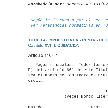
Aprobado/a por:
 Decreto Nº 101/02
Según lo dispuesto por el Dec. N
ver referencias normativas en TO
TÍTULO 4 - IMPUESTO A LAS RENTAS DE
Capítulo XVI - LIQUIDACIÓN
Artículo 116-T4
   Pagos mensuales.- Todos los contribuyentes de este impuesto, con excepción de los incluidos en el literal 
E) del artículo 66° de este Títul
sea el monto de los ingresos brut
escala:

                                INGRESOS

               (veces monto literal E) artículo 66°)

Más de                    Hasta  