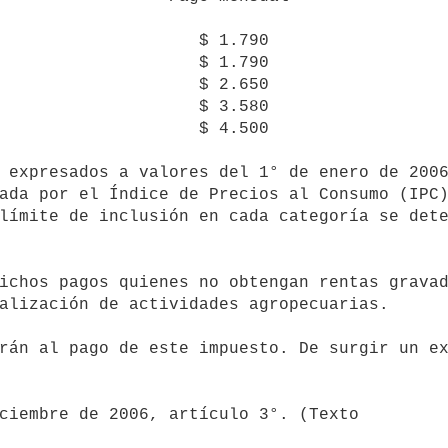
                    $ 1.790

                    $ 1.790

                    $ 2.650

                    $ 3.580

                    $ 4.500

ada por el Índice de Precios al Consumo (IPC)
límite de inclusión en cada categoría se dete
alización de actividades agropecuarias.
