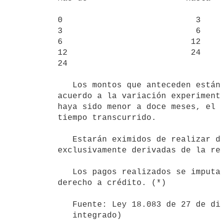
0                           3    
3                           6    
6                          12    
12                         24    
24                               
   Los montos que anteceden están expresados a valores del 1° de enero de 2006 y se actualizarán anualmente de 
acuerdo a la variación experiment
haya sido menor a doce meses, el 
tiempo transcurrido.

   Estarán eximidos de realizar dichos pagos quienes no obtengan rentas gravadas y quienes obtengan rentas 
exclusivamente derivadas de la re
   Los pagos realizados se imputarán al pago de este impuesto. De surgir un excedente, el mismo no dará 
derecho a crédito. (*)

   Fuente: Ley 18.083 de 27 de diciembre de 2006, artículo 3°. (Texto
