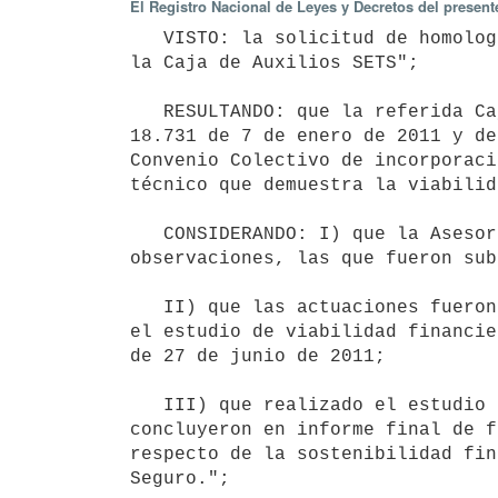
El Registro Nacional de Leyes y Decretos del presen
   VISTO: la solicitud de homologación del "Convenio Colectivo de incorporación de GREMCA y sus trabajadores a 
la Caja de Auxilios SETS";

   RESULTANDO: que la referida Caja presentó de acuerdo a lo establecido en el artículo 23 de la Ley N.° 
18.731 de 7 de enero de 2011 y de
Convenio Colectivo de incorporaci
técnico que demuestra la viabilid
   CONSIDERANDO: I) que la Asesoría Letrada de la Dirección Nacional de Seguridad Social formuló 
observaciones, las que fueron sub
   II) que las actuaciones fueron remitidas al Ministerio de Economía y Finanzas con la finalidad de realizar 
el estudio de viabilidad financie
de 27 de junio de 2011;

   III) que realizado el estudio antes mencionado, los asesores del Ministerio de Economía y Finanzas 
concluyeron en informe final de f
respecto de la sostenibilidad fin
Seguro.";
