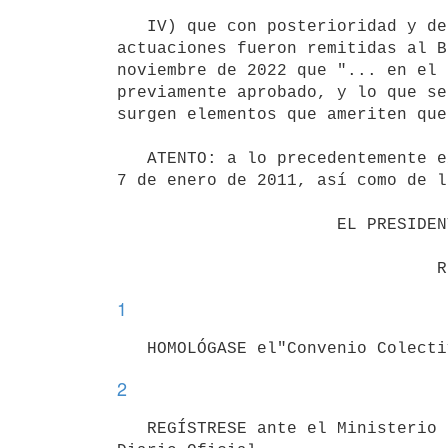
   IV) que con posterioridad y de acuerdo a lo establecido en la Ley N° 18.731, de 7 de enero de 2011, las 
actuaciones fueron remitidas al B
noviembre de 2022 que "... en el 
previamente aprobado, y lo que se
surgen elementos que ameriten que
   ATENTO: a lo precedentemente expuesto y a las previsiones de los artículos 17 y 23 de la Ley N° 18.731, de 
7 de enero de 2011, así como de l
                      EL PRESIDENTE DE LA REPÚBLICA

1
2
   REGÍSTRESE ante el Ministerio de Trabajo y Seguridad Social y publíquese la presente Resolución en el 