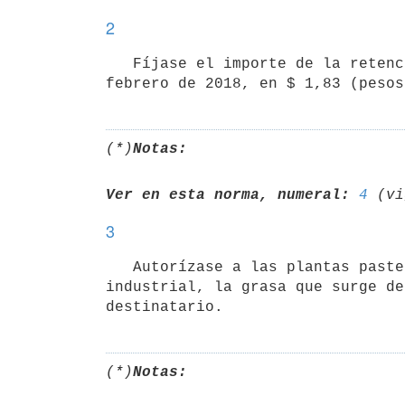
2
   Fíjase el importe de la retención a la que hace referencia el artículo 2° de la Ley N° 19.596, de 16 de 
(*)
Notas:
Ver en esta norma, numeral:
4
3
   Autorízase a las plantas pasteurizadoras a afectar del sector leche pasteurizada de consumo al sector 
industrial, la grasa que surge de
(*)
Notas: