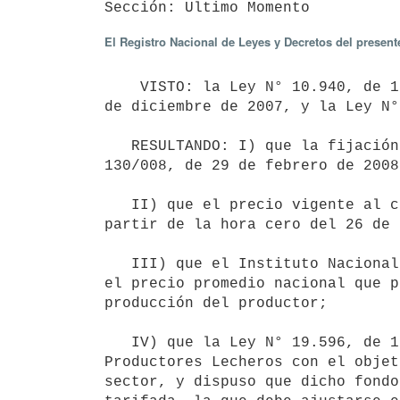
El Registro Nacional de Leyes y Decretos del presen
    VISTO: la Ley N° 10.940, de 19 de setiembre de 1947, los artículos 31, 33 y 44 de la Ley N° 18.242, de 27 
de diciembre de 2007, y la Ley N°
   RESULTANDO: I) que la fijación administrativa del precio de la leche al productor cesó por Decreto N° 
130/008, de 29 de febrero de 2008;
   II) que el precio vigente al consumidor fue fijado por Resolución N° 866/020, de 23 de setiembre de 2020, a 
partir de la hora cero del 26 de 
   III) que el Instituto Nacional de la Leche (INALE) ha informado al Ministerio de Economía y Finanzas sobre 
el precio promedio nacional que p
producción del productor;

   IV) que la Ley N° 19.596, de 16 de febrero de 2018, creó el Fondo de Garantía para Deudas de los 
Productores Lecheros con el objet
sector, y dispuso que dicho fondo