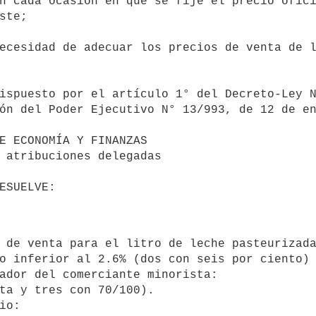
n cada ocasión en que se fije el precio ofici
ste;

ón del Poder Ejecutivo N° 13/993, de 12 de en
o inferior al 2.6% (dos con seis por ciento) 
ador del comerciante minorista:

ta y tres con 70/100).

o:
