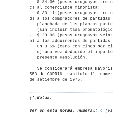
-  $ 34,00 (pesos uruguayos trein
c) al comerciante minorista:

-  $ 33,11 (pesos uruguayos trein
d) a los compradores de partidas 
   planchada de las plantas pasteurizadoras o centro de concentración

   (sin incluir tasa bromatológica):

-  $ 29,06 (pesos uruguayos veint
e) a los adquirentes de partidas 
   un 0,5% (cero con cinco por ciento) del precio referido en el literal

   d) una vez deducido el importe señalado en el numeral 2°) de la

   presente Resolución.

   Se considerará empresa mayorista la que reúna las condiciones establecidas en la Resolución ordinaria N° 
553 de COPRIN, capítulo 1°, numer
(*)
Notas:
Ver en esta norma, numeral:
4