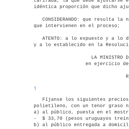
tarifada, la que debe ajustarse e
idéntica proporción que dicho aju
   CONSIDERANDO: que resulta la necesidad de adecuar los precios de venta de la leche en las distintas etapas 
que intervienen en el proceso;

   ATENTO: a lo expuesto y a lo dispuesto por el artículo 1° del Decreto-Ley N° 14.791, de 8 de junio de 1978, 
y a lo establecido en la Resoluci
                    LA MINISTRO DE ECONOMÍA Y FINANZAS

                  en ejercicio de atribuciones delegadas

1
   Fíjanse los siguientes precios de venta para el litro de leche pasteurizada envasada en bolsitas de 
polietileno, con un tenor graso n
a) al público, puesta en el mostr
-  $ 33,70 (pesos uruguayos trein
b) al público entregada a domicili