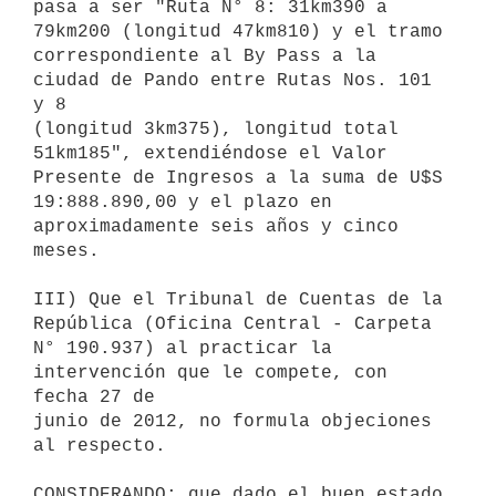
pasa a ser "Ruta N° 8: 31km390 a 
79km200 (longitud 47km810) y el tramo

correspondiente al By Pass a la 
ciudad de Pando entre Rutas Nos. 101 
y 8

(longitud 3km375), longitud total 
51km185", extendiéndose el Valor

Presente de Ingresos a la suma de U$S 
19:888.890,00 y el plazo en

aproximadamente seis años y cinco 
meses.

III) Que el Tribunal de Cuentas de la 
República (Oficina Central - Carpeta

N° 190.937) al practicar la 
intervención que le compete, con 
fecha 27 de

junio de 2012, no formula objeciones 
al respecto.

CONSIDERANDO: que dado el buen estado 