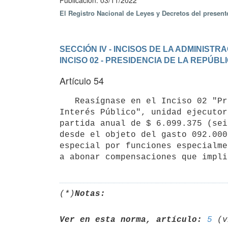
Publicación: 03/11/2022
El Registro Nacional de Leyes y Decretos del presen
SECCIÓN IV - INCISOS DE LA ADMINIST
INCISO 02 - PRESIDENCIA DE LA REPÚBL
Artículo 54
   Reasígnase en el Inciso 02 "Presidencia de la República", programa 420 "Información Oficial y Documentos de 
Interés Público", unidad ejecutor
partida anual de $ 6.099.375 (sei
desde el objeto del gasto 092.000
especial por funciones especialme
(*)
Notas:
Ver en esta norma, artículo:
5