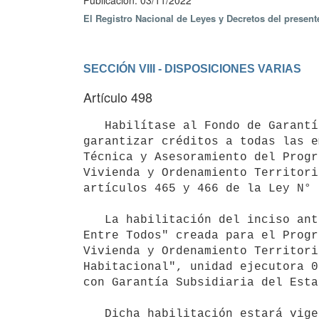
Publicación: 03/11/2022
El Registro Nacional de Leyes y Decretos del presen
SECCIÓN VIII - DISPOSICIONES VARIAS
Artículo 498
   Habilítase al Fondo de Garantía creado por el artículo 332 de la Ley N° 18.172, de 31 de agosto de 2007, a 
garantizar créditos a todas las e
Técnica y Asesoramiento del Progr
Vivienda y Ordenamiento Territori
artículos 465 y 466 de la Ley N° 
   La habilitación del inciso anterior se otorga solo para la línea de garantía específica denominada "SiGa 
Entre Todos" creada para el Progr
Vivienda y Ordenamiento Territori
Habitacional", unidad ejecutora 0
con Garantía Subsidiaria del Esta