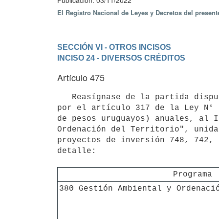
Publicación: 03/11/2022
El Registro Nacional de Leyes y Decretos del presen
SECCIÓN VI - OTROS INCISOS
INCISO 24 - DIVERSOS CRÉDITOS
Artículo 475
   Reasígnase de la partida dispuesta por el artículo 233 de la Ley N° 19.535, de 25 de setiembre de 2017, y 
por el artículo 317 de la Ley N° 
de pesos uruguayos) anuales, al I
Ordenación del Territorio", unida
proyectos de inversión 748, 742, 
detalle:

Programa
380 Gestión Ambiental y Ordenaci