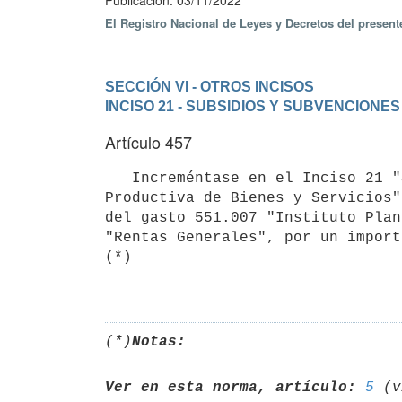
Publicación: 03/11/2022
El Registro Nacional de Leyes y Decretos del presen
SECCIÓN VI - OTROS INCISOS
INCISO 21 - SUBSIDIOS Y SUBVENCIONES
Artículo 457
   Increméntase en el Inciso 21 "Subsidios y Subvenciones", programa 320 "Fortalecimiento de la Base 
Productiva de Bienes y Servicios"
del gasto 551.007 "Instituto Plan
"Rentas Generales", por un import
(*)

(*)
Notas:
Ver en esta norma, artículo:
5