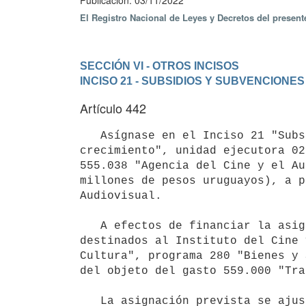
Publicación: 03/11/2022
El Registro Nacional de Leyes y Decretos del presen
SECCIÓN VI - OTROS INCISOS
INCISO 21 - SUBSIDIOS Y SUBVENCIONES
Artículo 442
   Asígnase en el Inciso 21 "Subsidios y Subvenciones", programa 322 "Cadenas de valor motores de 
crecimiento", unidad ejecutora 02
555.038 "Agencia del Cine y el Au
millones de pesos uruguayos), a p
Audiovisual.

   A efectos de financiar la asignación prevista, disminúyense por igual importe los créditos presupuestales 
destinados al Instituto del Cine 
Cultura", programa 280 "Bienes y 
del objeto del gasto 559.000 "Tra
   La asignación prevista se ajustará anualmente en la forma dispuesta por el artículo 27 de la Ley N° 19.149, 