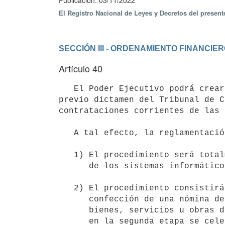
Publicación: 03/11/2022
El Registro Nacional de Leyes y Decretos del presen
SECCIÓN III - ORDENAMIENTO FINANCIE
Artículo 40
   El Poder Ejecutivo podrá crear, con el asesoramiento de la Agencia Reguladora de Compras Estatales (ARCE) y 
previo dictamen del Tribunal de C
contrataciones corrientes de las 
   A tal efecto, la reglamentación deberá contemplar los siguientes aspectos:

   1) El procedimiento será totalmente electrónico y se efectuará a través

      de los sistemas informáticos que disponga la ARCE.

   2) El procedimiento consistirá en dos etapas. La primera implicará la

      confección de una nómina de proveedores precalificados para proveer

      bienes, servicios u obras de determinadas categorías, mientras que 

      en la segunda etapa se celebrarán contratos específicos con los
