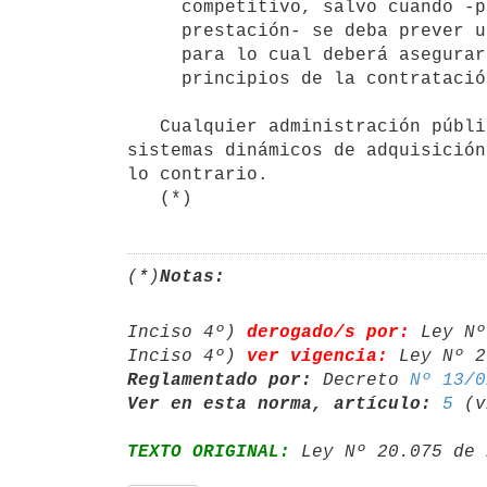
     competitivo, salvo cuando -por la naturaleza del mercado o el tipo de 

     prestación- se deba prever un mecanismo de asignación alternativo, 

     para lo cual deberá asegurarse el efectivo cumplimiento de los 

     principios de la contratación administrativa.

   Cualquier administración pública estatal o persona pública no estatal podrá adquirir a través de los 
sistemas dinámicos de adquisición
lo contrario.

   (*)
(*)
Notas:
Inciso 4º) 
derogado/s por:
 Ley Nº
Inciso 4º) 
ver vigencia:
 Ley Nº 2
Reglamentado por:
 Decreto 
Nº 13/0
Ver en esta norma, artículo:
5
TEXTO ORIGINAL:
 Ley Nº 20.075 de 