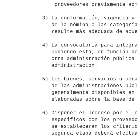
      proveedores previamente admitidos en la nómina.

  3) La conformación, vigencia y funcionamiento, así como la actualización

     de la nómina o las categorías podrán realizarse en la forma que

     resulte más adecuada de acuerdo al objeto a contratar.

  4) La convocatoria para integrar la nómina será realizada por la ARCE,

     pudiendo esta, en función del objeto de contratación, autorizar a 

     otra administración pública estatal a que promueva su desarrollo y

     administración.

  5) Los bienes, servicios u obras deberán ser de uso corriente por parte

     de las administraciones públicas estatales, con características

     generalmente disponibles en el mercado e incluidos en categorías

     elaboradas sobre la base de criterios objetivos.

  6) Disponer el proceso por el cual se podrán celebrar los contratos

     específicos con los proveedores de la nómina y en cuya convocatoria 

     se establecerán los criterios de adjudicación. La selección en esta

     segunda etapa deberá efectuarse mediante un procedimiento 
