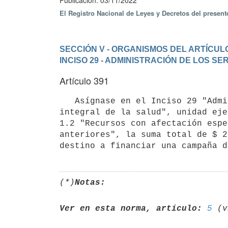
Publicación: 03/11/2022
El Registro Nacional de Leyes y Decretos del presen
SECCIÓN V - ORGANISMOS DEL ARTÍCULO
INCISO 29 - ADMINISTRACIÓN DE LOS S
Artículo 391
   Asígnase en el Inciso 29 "Administración de los Servicios de Salud del Estado", programa 440 "Atención 
integral de la salud", unidad eje
1.2 "Recursos con afectación espe
anteriores", la suma total de $ 2
(*)
Notas:
Ver en esta norma, artículo:
5