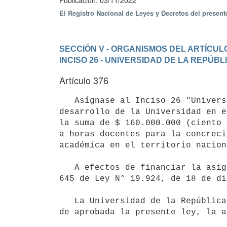
Publicación: 03/11/2022
El Registro Nacional de Leyes y Decretos del presen
SECCIÓN V - ORGANISMOS DEL ARTÍCULO
INCISO 26 - UNIVERSIDAD DE LA REPÚBL
Artículo 376
   Asígnase al Inciso 26 "Universidad de la República", unidad ejecutora 50, programa 351 "Expansión y 
desarrollo de la Universidad en e
la suma de $ 160.000.000 (ciento 
a horas docentes para la concreci
académica en el territorio nacion
   A efectos de financiar la asignación prevista, reasígnase el crédito presupuestal aprobado por el artículo 
645 de Ley N° 19.924, de 18 de di
   La Universidad de la República comunicará a la Contaduría General de la Nación, dentro de los treinta días 