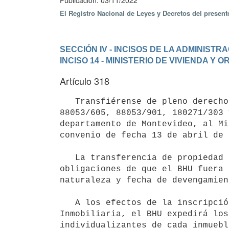
Publicación: 03/11/2022
El Registro Nacional de Leyes y Decretos del presen
SECCIÓN IV - INCISOS DE LA ADMINIST
INCISO 14 - MINISTERIO DE VIVIENDA Y
Artículo 318
   Transfiérense de pleno derecho los bienes inmuebles padrones números 5718/206, 21403/401, 26406/602, 
88053/605, 88053/901, 180271/303 
departamento de Montevideo, al Mi
convenio de fecha 13 de abril de 
   La transferencia de propiedad establecida en el inciso anterior, comprende la totalidad de los derechos y 
obligaciones de que el BHU fuera 
naturaleza y fecha de devengamient
   A los efectos de la inscripción de la transferencia dominial en el Registro de la Propiedad, Sección 
Inmobiliaria, el BHU expedirá los
individualizantes de cada inmuebl