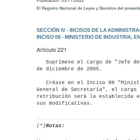
Publicación: 03/11/2022
El Registro Nacional de Leyes y Decretos del presen
SECCIÓN IV - INCISOS DE LA ADMINIST
INCISO 08 - MINISTERIO DE INDUSTRIA, 
Artículo 221
   Suprímese el cargo de "Jefe de Política Económica", creado por el artículo 166 de la Ley N° 17.930, de 19 
de diciembre de 2005.

   Créase en el Inciso 08 "Ministerio de Industria, Energía y Minería", unidad ejecutora 001 "Dirección 
General de Secretaría", el cargo 
retribución será la establecida e
(*)
Notas: