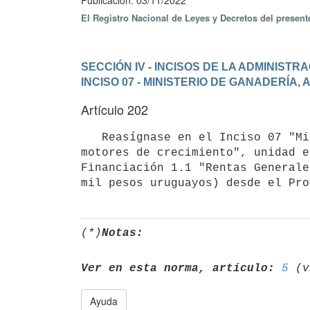
Publicación: 03/11/2022
El Registro Nacional de Leyes y Decretos del presen
SECCIÓN IV - INCISOS DE LA ADMINIST
INCISO 07 - MINISTERIO DE GANADERÍA,
Artículo 202
   Reasígnase en el Inciso 07 "Ministerio de Ganadería, Agricultura y Pesca", programa 322 "Cadenas de valor 
motores de crecimiento", unidad e
Financiación 1.1 "Rentas Generale
(*)
Notas:
Ver en esta norma, artículo:
5
Ayuda