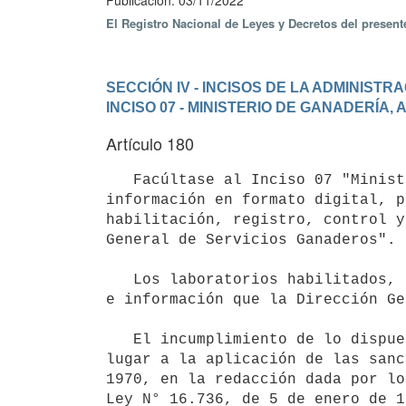
Publicación: 03/11/2022
El Registro Nacional de Leyes y Decretos del presen
SECCIÓN IV - INCISOS DE LA ADMINIST
INCISO 07 - MINISTERIO DE GANADERÍA,
Artículo 180
   Facúltase al Inciso 07 "Ministerio de Ganadería, Agricultura y Pesca" a administrar un sistema de 
información en formato digital, p
habilitación, registro, control y
General de Servicios Ganaderos".

   Los laboratorios habilitados, deberán incorporarse al sistema y comunicar en tiempo y forma todos los datos 
e información que la Dirección Ge
   El incumplimiento de lo dispuesto en el presente artículo y reglamentaciones que se dicten a su amparo dará 
lugar a la aplicación de las sanc
1970, en la redacción dada por lo
Ley N° 16.736, de 5 de enero de 1