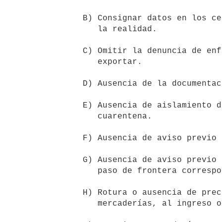
     B) Consignar datos en los certificados sanitarios que no se ajustan a

        la realidad.

     C) Omitir la denuncia de enfermedades de los animales a importar o

        exportar.

     D) Ausencia de la documentación exigida por la normativa vigente.

     E) Ausencia de aislamiento de animales en los establecimientos de

        cuarentena.

     F) Ausencia de aviso previo de ingreso de animales a la cuarentena.

     G) Ausencia de aviso previo a la llegada de animales o mercaderías al

        paso de frontera correspondiente.

     H) Rotura o ausencia de precinto oficial en transporte de animales o

        mercaderías, al ingreso o egreso del país.
