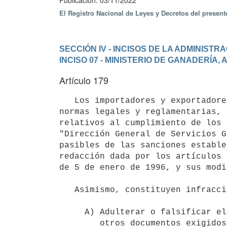
Publicación: 03/11/2022
El Registro Nacional de Leyes y Decretos del presen
SECCIÓN IV - INCISOS DE LA ADMINIST
INCISO 07 - MINISTERIO DE GANADERÍA,
Artículo 179
   Los importadores y exportadores de animales y productos de origen animal que incurran en infracciones a las 
normas legales y reglamentarias, 
relativos al cumplimiento de los 
"Dirección General de Servicios G
pasibles de las sanciones estable
redacción dada por los artículos 
de 5 de enero de 1996, y sus modi
   Asimismo, constituyen infracciones pasibles de las sanciones especificadas en el inciso precedente:

     A) Adulterar o falsificar el Certificado Sanitario Internacional u 

        otros documentos exigidos por la normativa vigente.
