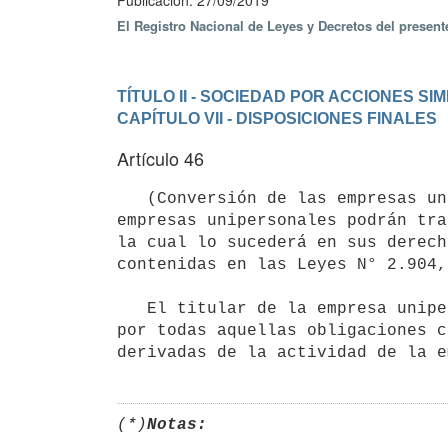
Publicación: 27/09/2019
El Registro Nacional de Leyes y Decretos del presen
TÍTULO II - SOCIEDAD POR ACCIONES SIM
CAPÍTULO VII - DISPOSICIONES FINALES
Artículo 46
   (Conversión de las empresas unipersonales en sociedades por acciones simplificadas).- Los titulares de 
empresas unipersonales podrán tra
la cual lo sucederá en sus derech
contenidas en las Leyes N° 2.904,
   El titular de la empresa unipersonal responderá solidariamente con la sociedad por acciones simplificada, 
por todas aquellas obligaciones c
(*)
Notas: