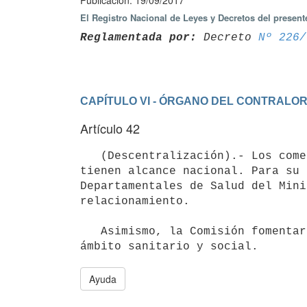
Publicación: 19/09/2017
El Registro Nacional de Leyes y Decretos del presen
Reglamentada por:
 Decreto 
Nº 226/
CAPÍTULO VI - ÓRGANO DEL CONTRALO
Artículo 42
   (Descentralización).- Los cometidos de la Comisión Nacional de Contralor de la Atención en Salud Mental 
tienen alcance nacional. Para su 
Departamentales de Salud del Mini
relacionamiento.

   Asimismo, la Comisión fomentará la articulación en el territorio con otras instancias participativas del 
Ayuda