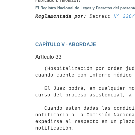
Publicación: 19/09/2017
El Registro Nacional de Leyes y Decretos del presen
Reglamentada por:
 Decreto 
Nº 226/
CAPÍTULO V - ABORDAJE
Artículo 33
   (Hospitalización por orden judicial).- El Juez competente podrá disponer una hospitalización involuntaria 
cuando cuente con informe médico 
   El Juez podrá, en cualquier momento, pedir al prestador a cargo de la hospitalización, información sobre el 
curso del proceso asistencial, a 
   Cuando estén dadas las condiciones para el alta de la persona, el Director Técnico del prestador deberá 
notificarlo a la Comisión Naciona
expedirse al respecto en un plazo