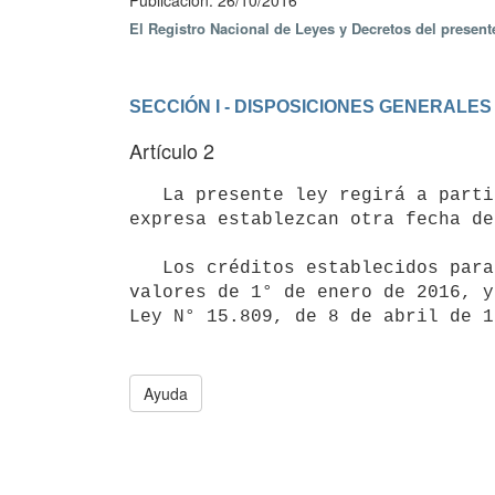
Publicación: 26/10/2016
El Registro Nacional de Leyes y Decretos del presen
SECCIÓN I - DISPOSICIONES GENERALES
Artículo 2
   La presente ley regirá a partir del 1° de enero de 2017, excepto en aquellas disposiciones que en forma 
expresa establezcan otra fecha de
   Los créditos establecidos para sueldos, gastos de funcionamiento e inversiones, están cuantificados a 
valores de 1° de enero de 2016, y
Ley N° 15.809, de 8 de abril de 1
Ayuda