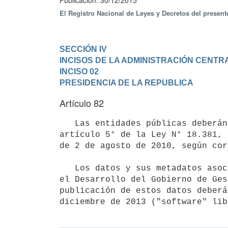
Publicación: 30/12/2015
El Registro Nacional de Leyes y Decretos del presen
SECCIÓN IV

INCISOS DE LA ADMINISTRACIÓN CENTR
INCISO 02

PRESIDENCIA DE LA REPUBLICA
Artículo 82
   Las entidades públicas deberán como mínimo publicar en formato abierto, la información preceptuada por el 
artículo 5° de la Ley N° 18.381, 
de 2 de agosto de 2010, según cor
   Los datos y sus metadatos asociados deberán cumplir con las normas técnicas que determine la Agencia para 
el Desarrollo del Gobierno de Ges
publicación de estos datos deberá