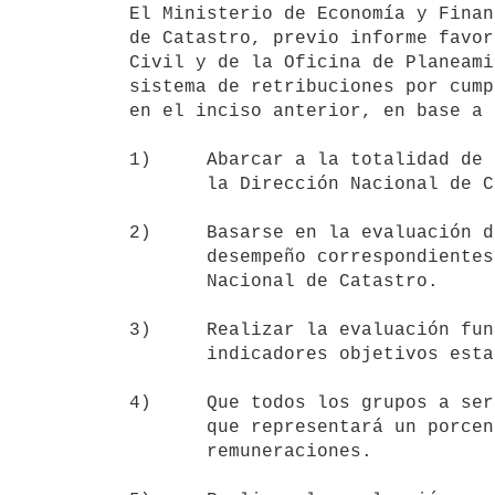
El Ministerio de Economía y Finan
de Catastro, previo informe favor
Civil y de la Oficina de Planeami
sistema de retribuciones por cump
en el inciso anterior, en base a 
1)     Abarcar a la totalidad de 
       la Dirección Nacional de Catastro.

2)     Basarse en la evaluación d
       desempeño correspondientes a cada grupo de trabajo de la Dirección

       Nacional de Catastro.

3)     Realizar la evaluación fun
       indicadores objetivos establecidos previamente.

4)     Que todos los grupos a ser
       que representará un porcentaje similar del monto anual de sus

       remuneraciones.
