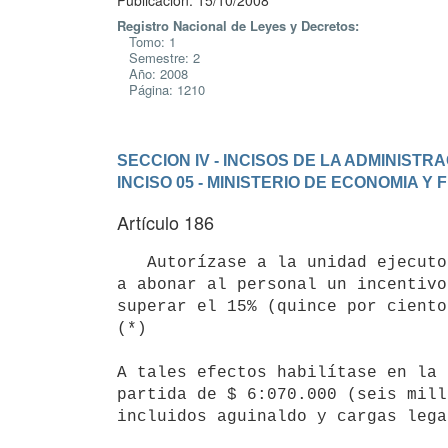
Publicación: 15/10/2008
Registro Nacional de Leyes y Decretos:
Tomo: 1
Semestre: 2
Año: 2008
Página: 1210
SECCION IV - INCISOS DE LA ADMINIST
INCISO 05 - MINISTERIO DE ECONOMIA Y
Artículo 186
   Autorízase a la unidad ejecutora 009 "Dirección Nacional de Catastro"

a abonar al personal un incentivo
superar el 15% (quince por ciento
(*)

A tales efectos habilítase en la 
partida de $ 6:070.000 (seis mill
incluidos aguinaldo y cargas lega