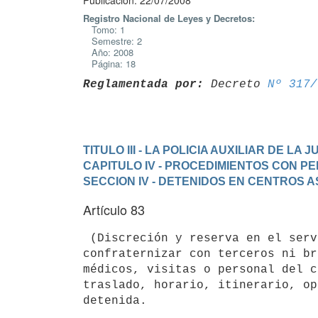
Publicación: 22/07/2008
Registro Nacional de Leyes y Decretos:
Tomo: 1
Semestre: 2
Año: 2008
Página: 18
Reglamentada por:
 Decreto 
Nº 317/
TITULO III - LA POLICIA AUXILIAR DE LA J
CAPITULO IV - PROCEDIMIENTOS CON 
SECCION IV - DETENIDOS EN CENTROS 
Artículo 83
 (Discreción y reserva en el servicio).- El personal policial no deberá

confraternizar con terceros ni br
médicos, visitas o personal del c
traslado, horario, itinerario, op