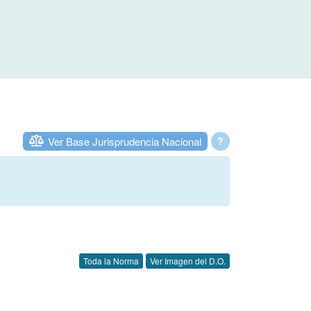
Ver Base Jurisprudencia Nacional
?
Toda la Norma
Ver Imagen del D.O.