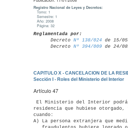
Publicación: 17/01/2008
Registro Nacional de Leyes y Decretos:
Tomo: 1
Semestre: 1
Año: 2008
Página: 32
Reglamentada por:

      Decreto 
Nº 138/024
 de 15/05
      Decreto 
Nº 394/009
CAPITULO X - CANCELACION DE LA RES
Sección I - Roles del Ministerio del Interior
Artículo 47
 El Ministerio del Interior podrá cancelar, en todos los casos, la

residencia que hubiese otorgado, 
cuando:

A) La persona extranjera que medi
   fraudulentos hubiere logrado obtener la categoría migratoria
