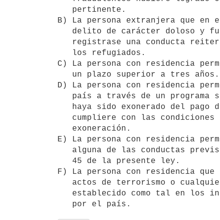
   pertinente.

B) La persona extranjera que en e
   delito de carácter doloso y fuera condenado con pena de penitenciaria o

   registrase una conducta reiterante en la comisión de delitos, excepto

   los refugiados.

C) La persona con residencia perm
   un plazo superior a tres años.

D) La persona con residencia perm
   país a través de un programa subvencionado por el Estado uruguayo o

   haya sido exonerado del pago de impuestos, tasas o contribuciones y no

   cumpliere con las condiciones que dieron origen a la subvención o

   exoneración.

E) La persona con residencia perm
   alguna de las conductas previstas en los literales B) y D) del artículo

   45 de la presente ley.

F) La persona con residencia que 
   actos de terrorismo o cualquier acto violatorio de los derechos humanos

   establecido como tal en los instrumentos internacionales ratificados
