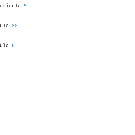
artículo 
9
culo 
80
culo 
6