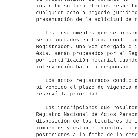
inscrito surtirá efectos respecto
cualquier acto o negocio jurídico
presentación de la solicitud de r
   Los instrumentos que se presenten dentro del plazo de reserva, que no    fueren el protegido por ésta, 
serán anotados en forma condicion
Registrador. Una vez otorgado e i
ésta, serán procesados por el Reg
por certificación notarial cuando
intervención bajo la responsabili
   Los actos registrados condicionalmente quedarán firmes y definitivos,

si vencido el plazo de vigencia d
reservó la prioridad.

   Las inscripciones que resulten del certificado expedido por el 

Registro Nacional de Actos Person
disposición de los titulares de i
inmuebles y establecimientos come
posteriores a la fecha de la rese