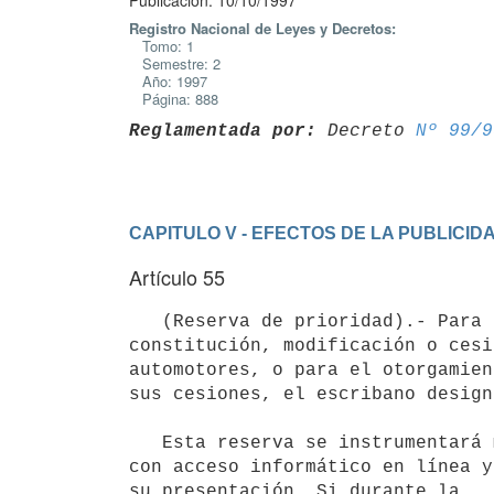
Publicación: 10/10/1997
Registro Nacional de Leyes y Decretos:
Tomo: 1
Semestre: 2
Año: 1997
Página: 888
Reglamentada por:
 Decreto 
Nº 99/9
CAPITULO V - EFECTOS DE LA PUBLICID
Artículo 55
   (Reserva de prioridad).- Para el otorgamiento de actos o negocios jurídicos que impliquen trasmisión, 
constitución, modificación o cesi
automotores, o para el otorgamien
sus cesiones, el escribano design
   Esta reserva se instrumentará mediante solicitud que será completada

con acceso informático en línea y
su presentación. Si durante la    