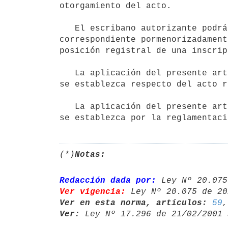
otorgamiento del acto. 

   El escribano autorizante podrá hacer constar en la escritura

correspondiente pormenorizadament
posición registral de una inscrip
   La aplicación del presente artículo se efectuará de acuerdo a lo que

se establezca respecto del acto r
   La aplicación del presente artículo se efectuará de acuerdo a lo que

se establezca por la reglamentaci
(*)
Notas:
Redacción dada por:
 Ley Nº 20.075
Ver vigencia:
 Ley Nº 20.075 de 20
Ver en esta norma, artículos:
59
,
Ver:
 Ley Nº 17.296 de 21/02/2001 