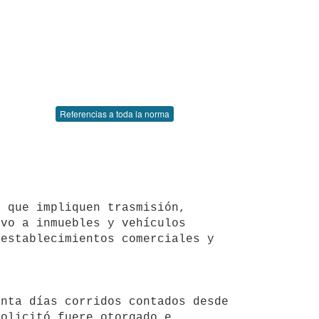
Referencias a toda la norma
vo a inmuebles y vehículos 
establecimientos comerciales y 


nta días corridos contados desde 
icitó fuere otorgado e    