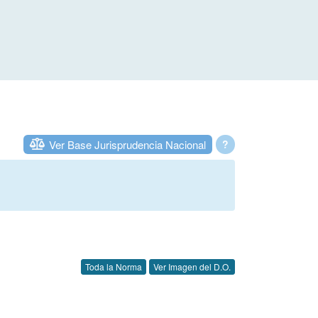
Ver Base Jurisprudencia Nacional
?
Toda la Norma
Ver Imagen del D.O.