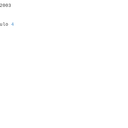
2003

culo 
4