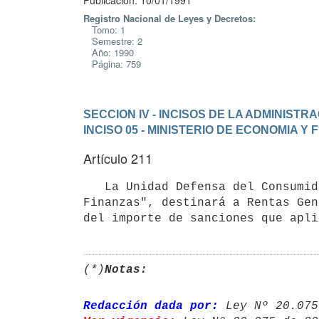
Publicación: 10/01/1991
Registro Nacional de Leyes y Decretos:
Tomo: 1
Semestre: 2
Año: 1990
Página: 759
SECCION IV - INCISOS DE LA ADMINIST
INCISO 05 - MINISTERIO DE ECONOMIA Y
Artículo 211
   La Unidad Defensa del Consumidor creada como órgano desconcentrado del Inciso 05 "Ministerio de Economía y 
Finanzas", destinará a Rentas Gen
del importe de sanciones que apli
(*)
Notas:
Redacción dada por:
 Ley Nº 20.075