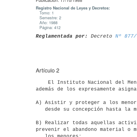
Publicación: 17/10/1988
Registro Nacional de Leyes y Decretos:
Tomo: 1
Semestre: 2
Año: 1988
Página: 412
Reglamentada por:
 Decreto 
Nº 877/
Artículo 2
    El Instituto Nacional del Menor tendrá los siguientes cometidos,

además de los expresamente asigna
A) Asistir y proteger a los menor
   desde su concepción hasta la mayoría de edad;

B) Realizar todas aquellas activi
prevenir el abandono material o m
   los menores;
