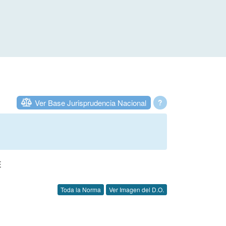
Ver Base Jurisprudencia Nacional
?
E
Toda la Norma
Ver Imagen del D.O.