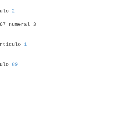
culo 
2
67 numeral 3

artículo 
1
culo 
89