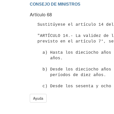
Artículo 68
   Sustitúyese el artículo 14 del Decreto-Ley N° 14.762, de 13 de febrero de 1978, por el siguiente:

   "ARTÍCULO 14.- La validez de la cédula de identidad, excepto lo

   previsto en el artículo 7°, será la siguiente:

     a) Hasta los dieciocho años de edad, se renovará por períodos de seis

        años.

     b) Desde los dieciocho años de edad, hasta los sesenta y ocho, por

        períodos de diez años.

Ayuda