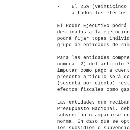
        -    El 25% (veinticinco por ciento) restante podrá ser imputado

             a todos los efectos fiscales como gasto de la empresa.

        El Poder Ejecutivo podrá establecer topes a los montos totales

        destinados a la ejecución de proyectos por este régimen. También

        podrá fijar topes individuales para cada entidad beneficiaria o

        grupo de entidades de similar naturaleza, así como por donante.

        Para las entidades comprendidas en los literales B) a F) del

        numeral 2) del artículo 79 del presente Título, el porcentaje a

        imputar como pago a cuenta dispuesto por el inciso primero del

        presente artículo será del 40% (cuarenta por ciento) y el 60%

        (sesenta por ciento) restante podrá ser imputado a todos los

        efectos fiscales como gastos de la empresa.

        Las entidades que reciban subsidios o subvenciones del

        Presupuesto Nacional, deberán optar entre percibir el subsidio o

        subvención o ampararse en el beneficio previsto en la presente

        norma. En caso que se opte por el beneficio de la presente norma,

        los subsidios o subvenciones a cuya percepción se renuncia, serán
