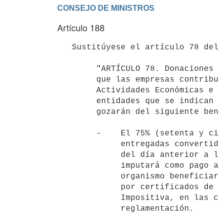
Artículo 188
   Sustitúyese el artículo 78 del Título 4 del Texto Ordenado 1996, por el siguiente:

        "ARTÍCULO 78. Donaciones especiales. Beneficio.- Las donaciones

        que las empresas contribuyentes del Impuesto a las Rentas de las

        Actividades Económicas e Impuesto al Patrimonio realicen a las

        entidades que se indican en el artículo 79 del presente Título,

        gozarán del siguiente beneficio:

        -    El 75% (setenta y cinco por ciento) del total de las sumas

             entregadas convertidas a unidades indexadas a la cotización

             del día anterior a la entrega efectiva de las mismas, se

             imputará como pago a cuenta de los tributos mencionados. El

             organismo beneficiario expedirá recibos que serán canjeables

             por certificados de crédito de la Dirección General

             Impositiva, en las condiciones que establezca la

             reglamentación.
