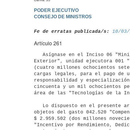
PODER EJECUTIVO

Fe de erratas publicada/s:
10/03/
Artículo 261
   Asígnase en el Inciso 06 "Ministerio de Relaciones Exteriores", programa 480 "Ejecución de la Política 
Exterior", unidad ejecutora 001 "
(cuatro millones ochocientos sete
cargas legales, para el pago de u
responsabilidad y especialización
cincuenta y un mil ochocientos pe
área de las "Tecnologías de la In
   Lo dispuesto en el presente artículo se financiará con la reasignación del crédito presupuestal de los 
objetos del gasto 042.520 "Compen
$ 2.959.502 (dos millones novecie
"Incentivo por Rendimiento, Dedic