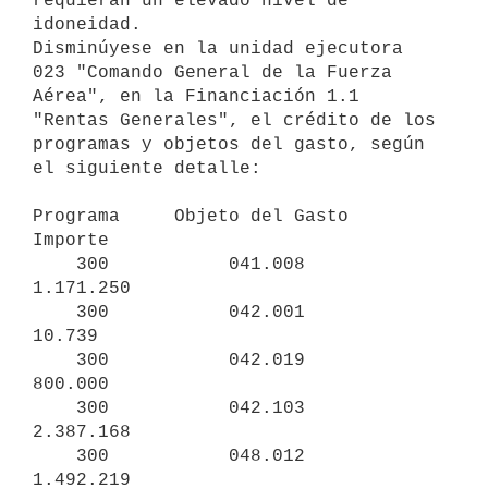
requieran un elevado nivel de 
idoneidad.

Disminúyese en la unidad ejecutora 
023 "Comando General de la Fuerza

Aérea", en la Financiación 1.1 
"Rentas Generales", el crédito de los

programas y objetos del gasto, según 
el siguiente detalle:

Programa     Objeto del Gasto     
Importe

    300           041.008        
1.171.250

    300           042.001           
10.739

    300           042.019          
800.000

    300           042.103        
2.387.168

    300           048.012        
1.492.219
