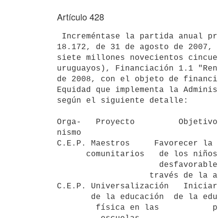
Artículo 428
 Increméntase la partida anual prevista en el artículo 272 de la Ley Nº

18.172, de 31 de agosto de 2007, 
siete millones novecientos cincue
uruguayos), Financiación 1.1 "Ren
de 2008, con el objeto de financi
Equidad que implementa la Adminis
según el siguiente detalle:

Orga-   Proyecto         Objetivo
nismo

C.E.P. Maestros     Favorecer la 
      comunitarios   de los niños de escuelas de contextos

                     desfavorables y muy desfavorables a

                   través de la acción del maestro comunitario $ 9:358.619

C.E.P. Universalización   Iniciar
       de la educación  de la educación física en las escuelas

        física en las           públicas                      $ 14:641.381
