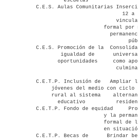
         escuelas

C.E.S. Aulas Comunitarias Inserci
                            12 a 15 años con problemas de

                          vinculación a la educación media

                      formal por medio de la reincorporación y

                        permanencia en centros de enseñanza

                              pública de educación media       $ 3:301.369

C.E.S. Promoción de la  Consolida
        igualdad de      universalización del ciclo básico así

       oportunidades     como apoyar a los alumnos para la

                          culminación del segundo ciclo de

                                  educación media             $ 17:971.93
C.E.T.P. Inclusión de   Ampliar l
     jóvenes del medio con ciclo básico agrario en régimen de

     rural al sistema    alternancia para adolescentes que

       educativo          residen en áreas rurales            $ 10:080.000

C.E.T.P. Fondo de equidad     Pro
                      y la permanencia en el sistema educativo

                      formal de los estudiantes del nivel I

                      en situación de vulnerabilidad social   $  7:350.000

C.E.T.P. Becas de      Brindar be