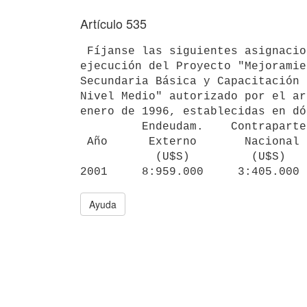
Artículo 535
 Fíjanse las siguientes asignaciones presupuestales para continuar con la 

ejecución del Proyecto "Mejoramie
Secundaria Básica y Capacitación 
Nivel Medio" autorizado por el ar
enero de 1996, establecidas en dó
         Endeudam.    Contraparte

 Año      Externo       Nacional       Total

           (U$S)         (U$S)         (U$S)

Ayuda