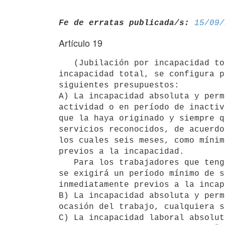
Fe de erratas publicada/s:
15/09/
Artículo 19
   (Jubilación por incapacidad total).- La causal de jubilación por

incapacidad total, se configura p
siguientes presupuestos:

A) La incapacidad absoluta y perm
actividad o en período de inactiv
que la haya originado y siempre q
servicios reconocidos, de acuerdo
los cuales seis meses, como mínim
previos a la incapacidad.

   Para los trabajadores que tengan hasta veinticinco años de edad sólo

se exigirá un período mínimo de s
inmediatamente previos a la incap
B) La incapacidad absoluta y perm
ocasión del trabajo, cualquiera s
C) La incapacidad laboral absolut