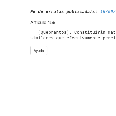
Fe de erratas publicada/s:
15/09/
Artículo 159
   (Quebrantos). Constituirán materia gravada los quebrantos de caja y

Ayuda